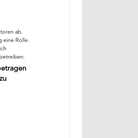
toren ab. 
eine Rolle. 
ich 
betreiben.
betragen 
zu 