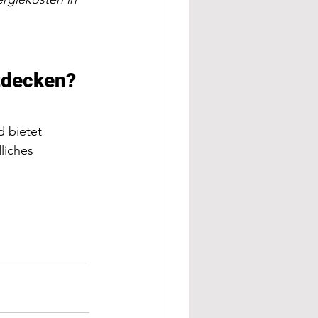
tdecken? 
 bietet 
liches 