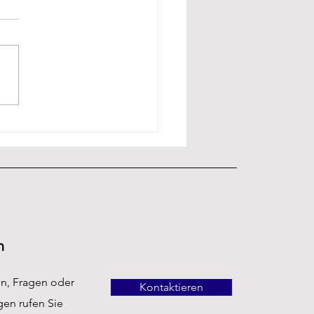
unktioniert eine
mepumpe
n
en, Fragen oder
Kontaktieren
en rufen Sie