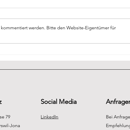
r kommentiert werden. Bitte den Website-Eigentümer für
Wärmepumpe: Welche passt
So f
zu mir?
Wär
z
Social Media
Anfrage
se 79
LinkedIn
Bei Anfrag
swil-Jona
Empfehlung