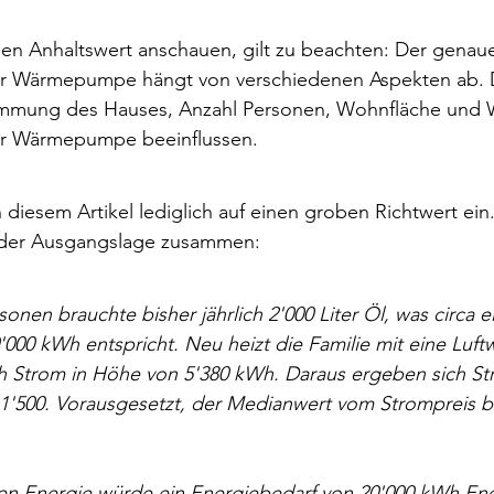
ben Anhaltswert anschauen, gilt zu beachten: Der genau
er Wärmepumpe hängt von verschiedenen Aspekten ab. 
ämmung des Hauses, Anzahl Personen, Wohnfläche und W
er Wärmepumpe beeinflussen. 
 diesem Artikel lediglich auf einen groben Richtwert ein
ender Ausgangslage zusammen: 
sonen brauchte bisher jährlich 2'000 Liter Öl, was circa 
000 kWh entspricht. Neu heizt die Familie mit eine Lu
ich Strom in Höhe von 5'380 kWh. Daraus ergeben sich S
 1'500. Vorausgesetzt, der Medianwert vom Strompreis b
len Energie würde ein Energiebedarf von 20'000 kWh Ene