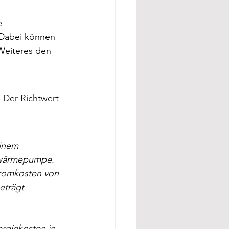
e 
Dabei können 
eiteres den 
. Der Richtwert 
einem 
ftwärmepumpe. 
tromkosten von 
eträgt 
rgiekosten in 