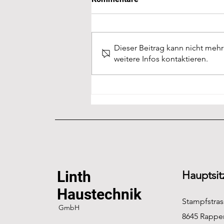
Dieser Beitrag kann nicht meh
weitere Infos kontaktieren.
Pelletheizung: Diese Vorteile
müssen Sie kennen!
Linth
Hauptsit
Haustechnik
Stampfstras
GmbH
8645 Rapper